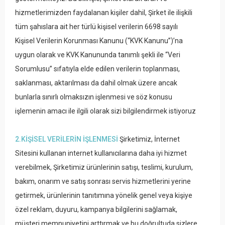
hizmetlerimizden faydalanan kişiler dahil, Şirket ile ilişkili
tüm şahıslara ait her türlü kişisel verilerin 6698 sayılı
Kişisel Verilerin Korunması Kanunu (“KVK Kanunu”)’na
uygun olarak ve KVK Kanununda tanımlı şekli ile “Veri
Sorumlusu” sıfatıyla elde edilen verilerin toplanması,
saklanması, aktarılması da dahil olmak üzere ancak
bunlarla sınırlı olmaksızın işlenmesi ve söz konusu
işlemenin amacı ile ilgili olarak sizi bilgilendirmek istiyoruz
2.KİŞİSEL VERİLERİN İŞLENMESİ
Şirketimiz, İnternet
Sitesini kullanan internet kullanıcılarına daha iyi hizmet
verebilmek, Şirketimiz ürünlerinin satışı, teslimi, kurulum,
bakım, onarım ve satış sonrası servis hizmetlerini yerine
getirmek, ürünlerinin tanıtımına yönelik genel veya kişiye
özel reklam, duyuru, kampanya bilgilerini sağlamak,
müşteri memnuniyetini arttırmak ve bu doğrultuda sizlere