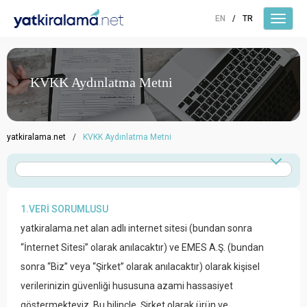
EN
/
TR
KVKK Aydınlatma Metni
yatkiralama.net
/
KVKK Aydınlatma Metni
1.VERİ SORUMLUSU
yatkiralama.net alan adlı internet sitesi (bundan sonra
“İnternet Sitesi” olarak anılacaktır) ve EMES A.Ş. (bundan
sonra “Biz” veya “Şirket” olarak anılacaktır) olarak kişisel
verilerinizin güvenliği hususuna azami hassasiyet
göstermekteyiz. Bu bilinçle, Şirket olarak ürün ve